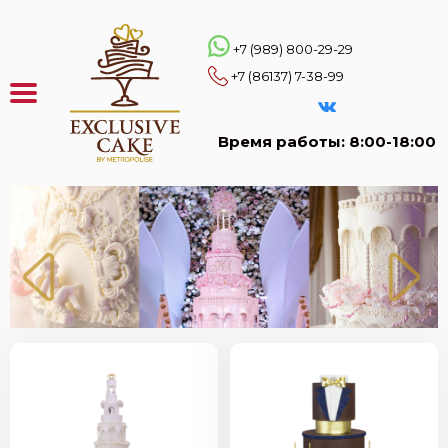
Перейти
к
основному
+7 (989) 800-29-29
содержанию
+7 (86137) 7-38-99
Время работы: 8:00-18:00